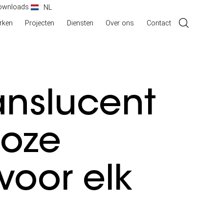
ownloads
NL
DE
rken
Projecten
Diensten
Over ons
Contact
anslucent
loze
voor elk