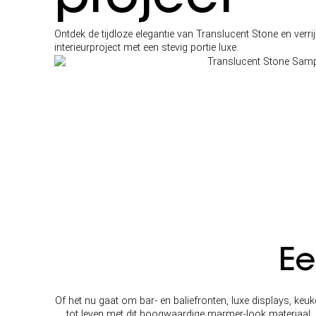
project
Ontdek de tijdloze elegantie van Translucent Stone en verri
interieurproject met een stevig portie luxe.
Ee
Of het nu gaat om bar- en baliefronten, luxe displays, keu
tot leven met dit hoogwaardige marmer-look materiaal. D