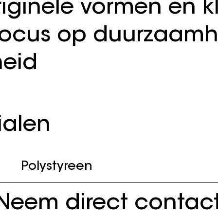
originele vormen en k
focus op duurzaamh
eid
ialen
Polystyreen
Neem direct contac